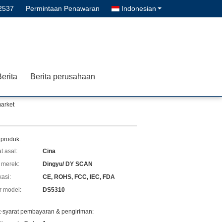
2537
Permintaan Penawaran
Indonesian
erita
Berita perusahaan
arket
 produk:
t asal:
Cina
merek:
Dingyu/ DY SCAN
kasi:
CE, ROHS, FCC, IEC, FDA
 model:
DS5310
t-syarat pembayaran & pengiriman: