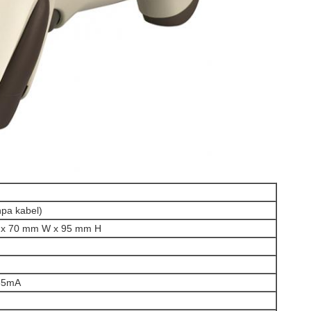
npa kabel)
 x 70 mm W x 95 mm H
85mA