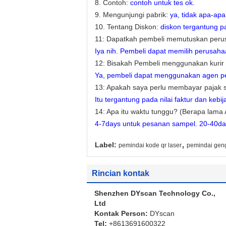
8. Contoh:
contoh untuk tes ok.
9. Mengunjungi pabrik:
ya, tidak apa-ap
10. Tentang Diskon:
diskon tergantung p
11: Dapatkah pembeli memutuskan peru
Iya nih.
Pembeli dapat memilih perusaha
12: Bisakah Pembeli menggunakan kurir 
Ya, pembeli dapat menggunakan agen pe
13: Apakah saya perlu membayar pajak
Itu tergantung pada nilai faktur dan kebi
14: Apa itu waktu tunggu?
(Berapa lama 
4-7days untuk pesanan sampel.
20-40da
,
Label:
pemindai kode qr laser
pemindai gen
Rincian kontak
Shenzhen DYscan Technology Co.,
Ltd
Kontak Person:
DYscan
Tel:
+8613691600322