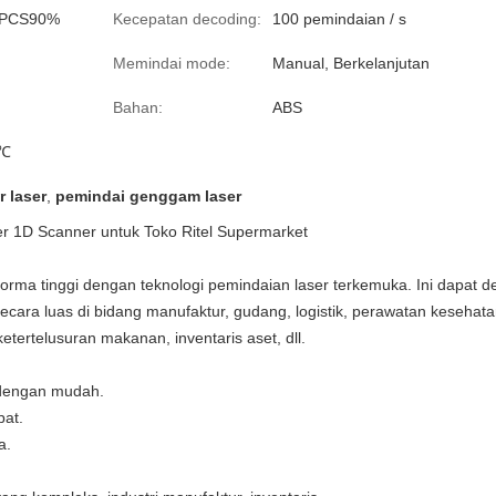
@PCS90%
Kecepatan decoding:
100 pemindaian / s
Memindai mode:
Manual, Berkelanjutan
Bahan:
ABS
 ℃
 laser
,
pemindai genggam laser
 1D Scanner untuk Toko Ritel Supermarket
orma tinggi dengan teknologi pemindaian laser terkemuka. Ini dapat
cara luas di bidang manufaktur, gudang, logistik, perawatan kesehatan,
etertelusuran makanan, inventaris aset, dll.
dengan mudah.
pat.
a.