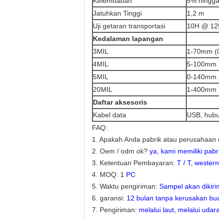
Kelembaban
5% hingga
Jatuhkan Tinggi
1,2 m
Uji getaran transportasi
10H @ 1
Kedalaman lapangan
3MIL
1-70mm (0
4MIL
5-100mm (
5MIL
0-140mm (
20MIL
1-400mm (
Daftar aksesoris
Kabel data
USB, hubu
FAQ:
1. Apakah Anda pabrik atau perusahaan
2. Oem / odm ok?
ya, kami memiliki pa
3. Ketentuan Pembayaran:
T / T, western
4. MOQ: 1
PC
5. Waktu pengiriman:
Sampel akan dikiri
6. garansi:
12 bulan tanpa kerusakan bua
7. Pengiriman:
melalui laut, melalui uda