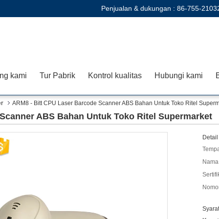
Penjualan & dukungan :
86-755-2103
ng kami
Tur Pabrik
Kontrol kualitas
Hubungi kami
B
r
ARM8 - Bitt CPU Laser Barcode Scanner ABS Bahan Untuk Toko Ritel Superm
 Scanner ABS Bahan Untuk Toko Ritel Supermarket
Detail
Tempa
Nama 
Sertifi
Nomor
Syara