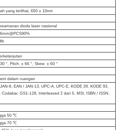
ah yang terlihat, 650 ± 10nm
 keamanan dioda laser nasional
.076mm@PCS90%
dtk
erkelanjutan
30 °, Pitch: ± 66 °, Skew: ± 60 °
ami dalam ruangan
 JAN-8, EAN / JAN-13, UPC-A, UPC-E, KODE 39, KODE 93,
Codabar, GS1-128, Interleaved 2 dari 5, MSI, ISBN / ISSN,
gga 50 ℃
gga 70 ℃