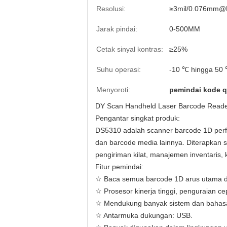
Resolusi:
≥3mil/0.076mm
Jarak pindai:
0-500MM
Cetak sinyal kontras:
≥25%
Suhu operasi:
-10 ℃ hingga 50
Menyoroti:
pemindai kode qr
DY Scan Handheld Laser Barcode Reader
Pengantar singkat produk:
DS5310 adalah scanner barcode 1D perf
dan barcode media lainnya. Diterapkan se
pengiriman kilat, manajemen inventaris, k
Fitur pemindai:
☆ Baca semua barcode 1D arus utama 
☆ Prosesor kinerja tinggi, penguraian ce
☆ Mendukung banyak sistem dan bahas
☆ Antarmuka dukungan: USB.