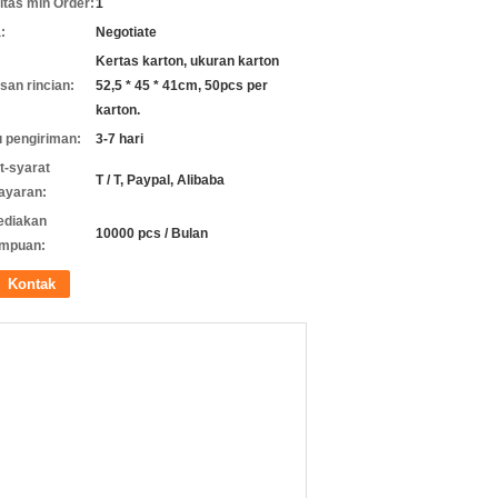
itas min Order:
1
:
Negotiate
Kertas karton, ukuran karton
an rincian:
52,5 * 45 * 41cm, 50pcs per
karton.
 pengiriman:
3-7 hari
t-syarat
T / T, Paypal, Alibaba
ayaran:
ediakan
10000 pcs / Bulan
mpuan:
Kontak