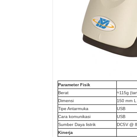
Parameter Fisik
Berat
≈115g (ta
Dimensi
150 mm L
Tipe Antarmuka
USB
Cara komunikasi
USB
Sumber Daya listrik
DC5V @ 
Kinerja