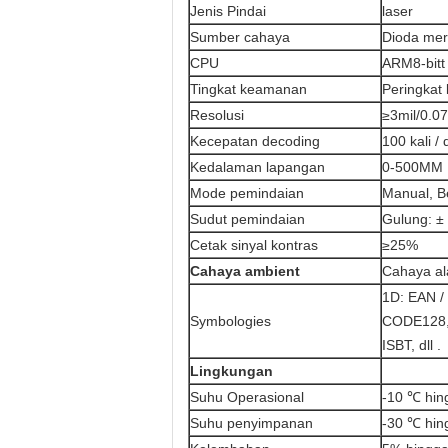
Jenis Pindai
laser
Sumber cahaya
Dioda mer
CPU
ARM8-bitt
Tingkat keamanan
Peringkat
Resolusi
≥3mil/0
Kecepatan decoding
100 kali / 
Kedalaman lapangan
0-500MM
Mode pemindaian
Manual, B
Sudut pemindaian
Gulung: ± 
Cetak sinyal kontras
≥25%
Cahaya ambient
Cahaya al
1D: EAN /
Symbologies
CODE128, 
ISBT, dll .
Lingkungan
Suhu Operasional
-10 ℃ hin
Suhu penyimpanan
-30 ℃ hin