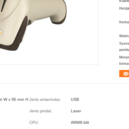
Kuant
Harga
Kemas
Waktu
Syara
pemb
Meny
kema
m W x 95 mm H
Jenis antarmuka:
USB
Jenis pindai:
Laser
CPU:
ARM8-bitt