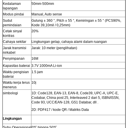
Kedalaman
50mm-500mm
lapangan
Modus pindai
Manual, Auto sense
Sudut
Gulung ± 360 °, Pitch ± 55 °, Kemiringan ± 55 ° (PCS90%,
pemindaian
Kode 39,10mil / 0,25mm)
Cetak sinyal
20%
kontras
Cahaya sekitar
Lingkungan gelap, cahaya alami dalam ruangan
Jarak transmisi
Jarak: 10 meter (penglihatan)
nirkabel
Penyimpanan
16M
Kapasitas baterai
3.7V 1000mA Li-ion
Waktu pengisian
1.5 jam
baterai
Waktu kerja terus
10j
menerus
simbologi
1D: Code128, EAN-13, EAN-8, Code39, UPC-A, UPC-E,
Codabar, China post 25, Interleaved 2 dari 5, ISBN/ISSN,
Code 93, UCC/EAN-128, GS1 Databar, dll .
2D: PDF417 / kode QR / Matriks Data
Lingkungan
Suhu Operasional
0℃ hingga 50℃