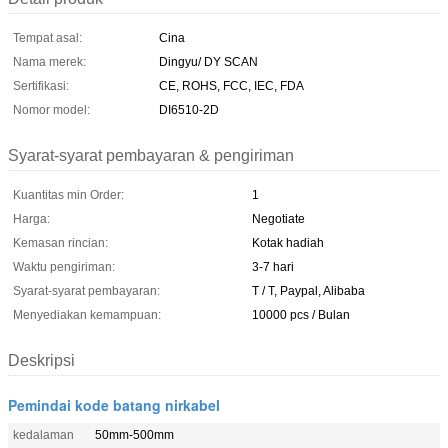
Tempat asal:
Cina
Nama merek:
Dingyu/ DY SCAN
Sertifikasi:
CE, ROHS, FCC, IEC, FDA
Nomor model:
DI6510-2D
Syarat-syarat pembayaran & pengiriman
Kuantitas min Order:
1
Harga:
Negotiate
Kemasan rincian:
Kotak hadiah
Waktu pengiriman:
3-7 hari
Syarat-syarat pembayaran:
T / T, Paypal, Alibaba
Menyediakan kemampuan:
10000 pcs / Bulan
Deskripsi
Pemindai kode batang nirkabel
kedalaman
50mm-500mm