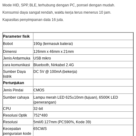
Mode HID, SPP, BLE, terhubung dengan PC, ponsel dengan mudah.
Konsumsi daya sangat rendah, waktu kerja terus menerus 10 jam.
Kapasitas penyimpanan data 16 juta.
Parameter fisik
Bobot
190g (termasuk baterai)
Dimensi
126mm x 46mm x 21mm
Jenis Antarmuka
USB mikro
cara komunikasi
Bluetooth, Nirkabel 2.4G
Sumber Daya
DC 5V @ 100mA (bekerja)
listrik
Pertunjukan
Jenis Pindai
CMOS
Sumber cahaya
Lampu merah LED 625±10nm (tujuan), 6500K LED
(penerangan)
CPU
32-bit
Resolusi Optik
752*480
Resolusi
5mil/0.127mm (PCS90%, Kode 39)
Kecepatan
65CM/S
penguraian kode