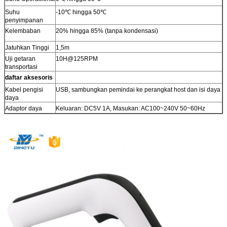
Suhu
-10℃ hingga 50℃
penyimpanan
Kelembaban
20% hingga 85% (tanpa kondensasi)
Jatuhkan Tinggi
1,5m
Uji getaran
10H@125RPM
transportasi
daftar aksesoris
Kabel pengisi
USB, sambungkan pemindai ke perangkat host dan isi daya
daya
Adaptor daya
Keluaran: DC5V 1A, Masukan: AC100~240V 50~60Hz