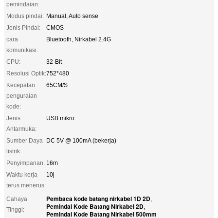
pemindaian:
Modus pindai:
Manual, Auto sense
Jenis Pindai:
CMOS
cara
Bluetooth, Nirkabel 2.4G
komunikasi:
CPU:
32-Bit
Resolusi Optik:
752*480
Kecepatan
65CM/S
penguraian
kode:
Jenis
USB mikro
Antarmuka:
Sumber Daya
DC 5V @ 100mA (bekerja)
listrik:
Penyimpanan:
16m
Waktu kerja
10j
terus menerus:
Pembaca kode batang nirkabel 1D 2D
Cahaya
,
Pemindai Kode Batang Nirkabel 2D
,
Tinggi:
Pemindai Kode Batang Nirkabel 500mm