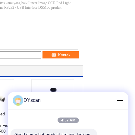
Kontak
DYscan
Red
1D Universal
Barcode Scanner,
4:37 AM
Field
32 Bit CPU 3 Mil
500
Resolution Linear
Good day, what product are you looking 