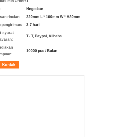
itas min Order:
1
:
Negotiate
an rincian:
220mm L * 100mm W * H80mm
 pengiriman:
3-7 hari
t-syarat
T / T, Paypal, Alibaba
ayaran:
ediakan
10000 pcs / Bulan
mpuan:
Kontak