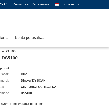
2537
Permintaan Penawaran
Indonesian
erita
Berita perusahaan
face DS5100
e DS5100
 produk:
t asal:
Cina
merek:
Dingyu/ DY SCAN
kasi:
CE, ROHS, FCC, IEC, FDA
 model:
DS5100
t-syarat pembayaran & pengiriman: