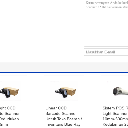
ight CCD
Linear CCD
Sistem POS 
de Scanner,
Barcode Scanner
Light Scanner
 Kedudukan
Untuk Toko Eceran /
10mm-600mm 
00mm
Inventaris Blue Ray
Kedalaman 2