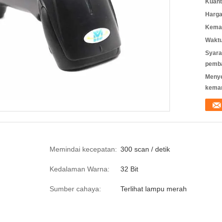
Kuant
Harga
Kemas
Waktu
Syara
pemb
Meny
kema
Memindai kecepatan:
300 scan / detik
Kedalaman Warna:
32 Bit
Sumber cahaya:
Terlihat lampu merah