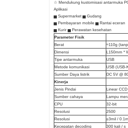
☆ Mendukung kustomisasi antarmuka P
Aplikasi
▅ Supermarket ▅ Gudang
▅ Pembayaran mobile ▅ Rantai eceran
▅ Kurir ▅ Perawatan kesehatan
Parameter Fisik
Berat
≈110g (tanp
Dimensi
L150mm * 
Tipe antarmuka
USB
Metode komunikasi
USB (USB-
Sumber Daya listrik
DC 5V @ 80
Kinerja
Jenis Pindai
Linear CCD
Sumber cahaya
Lampu merah
CPU
32-bit
Resolusi
2500
Resolusi
≥3mil / 0.
Kecepatan decoding
300 kali / s