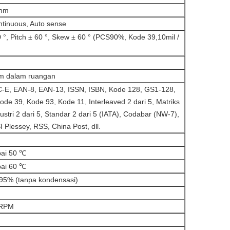
mm
tinuous, Auto sense
 °, Pitch ± 60 °, Skew ± 60 ° (PCS90%, Kode 39,10mil /
m dalam ruangan
-E, EAN-8, EAN-13, ISSN, ISBN, Kode 128, GS1-128,
ode 39, Kode 93, Kode 11, Interleaved 2 dari 5, Matriks
dustri 2 dari 5, Standar 2 dari 5 (IATA), Codabar (NW-7),
 Plessey, RSS, China Post, dll.
ai 50 ℃
ai 60 ℃
95% (tanpa kondensasi)
5RPM