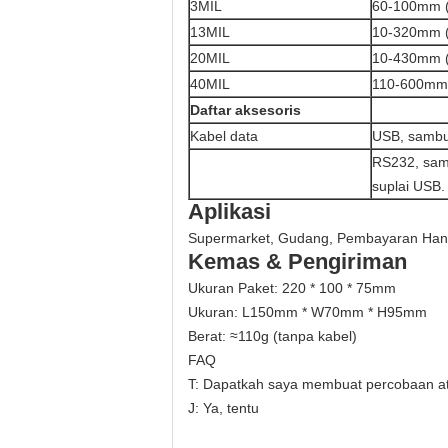
3MIL
60-100mm 
13MIL
10-320mm 
20MIL
10-430mm 
40MIL
110-600mm
Daftar aksesoris
Kabel data
USB, sambu
RS232, sam
suplai USB.
Aplikasi
Supermarket, Gudang, Pembayaran Handp
Kemas & Pengiriman
Ukuran Paket: 220 * 100 * 75mm
Ukuran: L150mm * W70mm * H95mm
Berat: ≈110g (tanpa kabel)
FAQ
T: Dapatkah saya membuat percobaan 
J: Ya, tentu