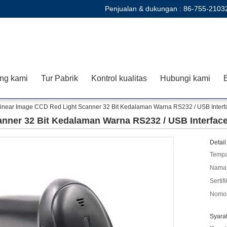
Penjualan & dukungan :
86-755-2103
ng kami
Tur Pabrik
Kontrol kualitas
Hubungi kami
B
inear Image CCD Red Light Scanner 32 Bit Kedalaman Warna RS232 / USB Inter
anner 32 Bit Kedalaman Warna RS232 / USB Interfac
Detail
Tempa
Nama 
Sertifi
Nomor
Syara