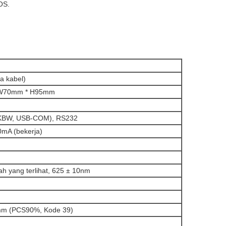
OS.
a kabel)
W70mm * H95mm
KBW, USB-COM), RS232
mA (bekerja)
 yang terlihat, 625 ± 10nm
1mm (PCS90%, Kode 39)