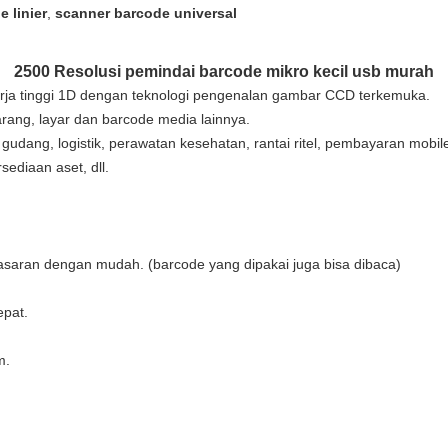
 linier
,
scanner barcode universal
2500 Resolusi pemindai barcode mikro kecil usb murah
rja tinggi 1D dengan teknologi pengenalan gambar CCD terkemuka.
ang, layar dan barcode media lainnya.
gudang, logistik, perawatan kesehatan, rantai ritel, pembayaran mob
ediaan aset, dll.
saran dengan mudah. (barcode yang dipakai juga bisa dibaca)
epat.
m.