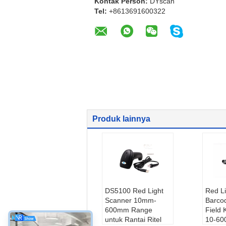
Kontak Person:
DYscan
Tel:
+8613691600322
Produk lainnya
DS5100 Red Light
Red L
Scanner 10mm-
Barco
600mm Range
Field
untuk Rantai Ritel
10-6