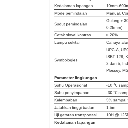
Kedalaman lapangan
10mm-600
Mode pemindaian
Manual, Con
Gulung ± 30
Sudut pemindaian
0.25mm)
Cetak sinyal kontras
≥ 20%
Lampu sekitar
Cahaya ala
UPC-A, UPC
ISBT 128, K
Symbologies
2 dari 5, In
Plessey, MSI
Parameter lingkungan
Suhu Operasional
-10 ℃ samp
Suhu penyimpanan
-30 ℃ samp
Kelembaban
5% sampai 
Jatuhkan tinggi badan
1.5m
Uji getaran transportasi
10H @ 12
Kedalaman lapangan