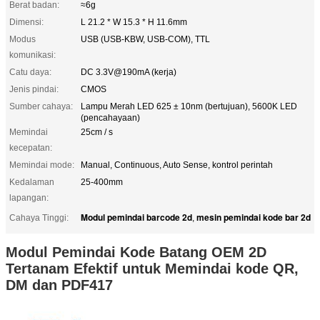
Berat badan:
≈6g
Dimensi:
L 21.2 * W 15.3 * H 11.6mm
Modus
USB (USB-KBW, USB-COM), TTL
komunikasi:
Catu daya:
DC 3.3V@190mA (kerja)
Jenis pindai:
CMOS
Sumber cahaya:
Lampu Merah LED 625 ± 10nm (bertujuan), 5600K LED
(pencahayaan)
Memindai
25cm / s
kecepatan:
Memindai mode:
Manual, Continuous, Auto Sense, kontrol perintah
Kedalaman
25-400mm
lapangan:
Modul pemindai barcode 2d
mesin pemindai kode bar 2d
Cahaya Tinggi:
,
Modul Pemindai Kode Batang OEM 2D
Tertanam Efektif untuk Memindai kode QR,
DM dan PDF417