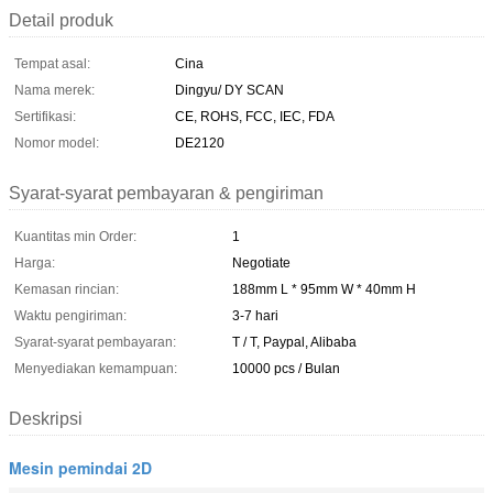
Detail produk
Tempat asal:
Cina
Nama merek:
Dingyu/ DY SCAN
Sertifikasi:
CE, ROHS, FCC, IEC, FDA
Nomor model:
DE2120
Syarat-syarat pembayaran & pengiriman
Kuantitas min Order:
1
Harga:
Negotiate
Kemasan rincian:
188mm L * 95mm W * 40mm H
Waktu pengiriman:
3-7 hari
Syarat-syarat pembayaran:
T / T, Paypal, Alibaba
Menyediakan kemampuan:
10000 pcs / Bulan
Deskripsi
Mesin pemindai 2D