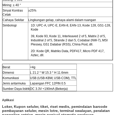
Miring: ± 40 °
Sinyal Kontras
≥25%
Cetak
Cahaya Sekitar
Lingkungan gelap, cahaya alami dalam ruangan
Simbologi
1D: UPC-A, UPC-E, EAN-8, EAN-13, Kode 128, GS1-128,
Kode
39, Kode 93, Kode 11, Interleaved 2 of 5, Matrix 2 of 5,
Industrial 2 of 5, Strande 2 dari 5, Codabar (NW-7), MSI
Plessey, GS1 Databar (RSS), China Post, dll.
2D: Kode QR, Matriks Data, PDF417, Micro PDF 417,
Aztec, dll.
Berat
<4g
Dimensi
L 21.2 * W 15.3 * H 11.6mm
Komunikasi
USB (USB-KBW, USB-COM), TTL
Jenis antarmuka
Lapangan FFC 12PIN 0.5
Sumber Daya listrik
DC 3.3V <190mA (Bekerja)
Aplikasi
Loker, Kupon seluler, tiket, riset medis, pemindaian barcode
pembayaran seluler, mesin lotre, terminal swalayan, peralatan
panggilan antrian, mesin penjual otomatis swalayan,