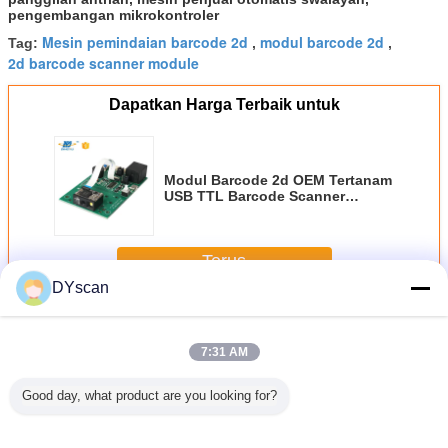
pengembangan mikrokontroler
Mesin pemindaian barcode 2d
modul barcode 2d
Tag:
,
,
2d barcode scanner module
Dapatkan Harga Terbaik untuk
Modul Barcode 2d OEM Tertanam
USB TTL Barcode Scanner
Kinerja Tinggi
Terus
DYscan
Mesin pemindai 2D
Lebih
7:31 AM
Good day, what product are you looking for?
Sense
Modul Pembaca
Resolusi
Manual Modul
Compact 
 Scanner
Kode Batang
1280*800 CE
Modul Auto Sense
Barcode 