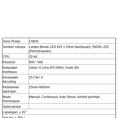
Jenis Pindai
CMOS
Sumber cahaya
Lampu Merah LED 625 ± 10nm (bertujuan), 5600K LED
(Pencahayaan)
CPU
32-bit
Resolusi
640 * 480
Ketepatan
≥4mil / 0,1mm (PCS90%, Kode 39)
membaca
Kecepatan
25 CM / S
decoding
Kedalaman
25mm-400mm
lapangan
Mode
Manual, Continuous, Auto Sense, kontrol perintah
Pemindaian
Sudut pindai
Lapangan: ± 45 °
Gulung: ± 360 °