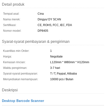
Detail produk
Tempat asal:
Cina
Nama merek:
Dingyu/ DY SCAN
Sertifikasi:
CE, ROHS, FCC, IEC, FDA
Nomor model:
DP8405
Syarat-syarat pembayaran & pengiriman
Kuantitas min Order:
1
Harga:
Negotiate
Kemasan rincian:
L120mm * W80mm * H120mm
Waktu pengiriman:
3-7 hari
Syarat-syarat pembayaran:
T / T, Paypal, Alibaba
Menyediakan kemampuan:
10000 pcs / Bulan
Deskripsi
Desktop Barcode Scanner