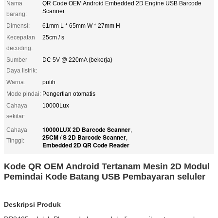
Nama
QR Code OEM Android Embedded 2D Engine USB Barcode
Scanner
barang:
Dimensi:
61mm L * 65mm W * 27mm H
Kecepatan
25cm / s
decoding:
Sumber
DC 5V @ 220mA (bekerja)
Daya listrik:
Warna:
putih
Mode pindai:
Pengertian otomatis
Cahaya
10000Lux
sekitar:
10000LUX 2D Barcode Scanner
Cahaya
,
25CM / S 2D Barcode Scanner
,
Tinggi:
Embedded 2D QR Code Reader
Kode QR OEM Android Tertanam Mesin 2D Modul
Pemindai Kode Batang USB Pembayaran seluler
Deskripsi Produk