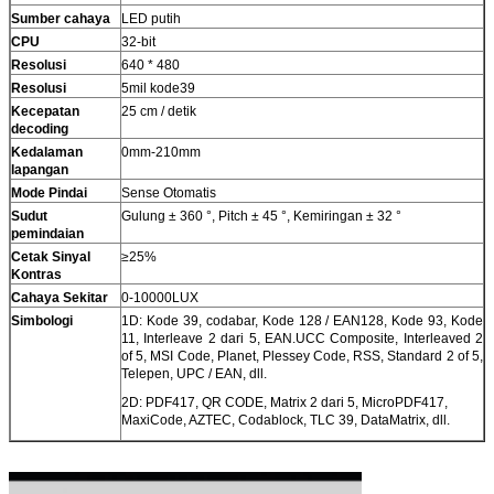
Sumber cahaya
LED putih
CPU
32-bit
Resolusi
640 * 480
Resolusi
5mil kode39
Kecepatan
25 cm / detik
decoding
Kedalaman
0mm-210mm
lapangan
Mode Pindai
Sense Otomatis
Sudut
Gulung ± 360 °, Pitch ± 45 °, Kemiringan ± 32 °
pemindaian
Cetak Sinyal
≥25%
Kontras
Cahaya Sekitar
0-10000LUX
Simbologi
1D: Kode 39, codabar, Kode 128 / EAN128, Kode 93, Kode
11, Interleave 2 dari 5, EAN.UCC Composite, Interleaved 2
of 5, MSI Code, Planet, Plessey Code, RSS, Standard 2 of 5,
Telepen, UPC / EAN, dll.
2D: PDF417, QR CODE, Matrix 2 dari 5, MicroPDF417,
MaxiCode, AZTEC, Codablock, TLC 39, DataMatrix, dll.