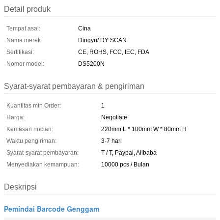
Detail produk
Tempat asal:
Cina
Nama merek:
Dingyu/ DY SCAN
Sertifikasi:
CE, ROHS, FCC, IEC, FDA
Nomor model:
DS5200N
Syarat-syarat pembayaran & pengiriman
Kuantitas min Order:
1
Harga:
Negotiate
Kemasan rincian:
220mm L * 100mm W * 80mm H
Waktu pengiriman:
3-7 hari
Syarat-syarat pembayaran:
T / T, Paypal, Alibaba
Menyediakan kemampuan:
10000 pcs / Bulan
Deskripsi
Pemindai Barcode Genggam