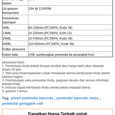
badan
Uji getaran
10H @ 125RPM
transportasi
Kedalaman
lapangan
3MIL
60-100mm (PCS90%, Kode 39)
13MIL
10-320mm (PCS90%, EAN-13)
20MIL
10-430mm (PCS90%, Kode 39)
40MIL
110-600mm (PCS90%, Kode 39)
Daftar aksesoris
Kabel data
USB, sambungkan pemindai ke perangkat host.
pelayanan kami
1. Permintaan Anda terkait dengan produk atau harga kami akan dijawab
dalam 24 jam.
2. Staf yang berpengalaman untuk menjawab semua pertanyaan Anda dalam
bahasa Inggris.
3. Perlindungan area penjualan Anda, gagasan desain dan semua informasi
pribadi Anda.
4. Insinyur dapat membantu Anda memecahkan masalah teknis.
5. garansi 1 tahun.
pistol pemindai barcode
pemindai barcode cmos
Tag:
,
,
pemindai genggam usb
Dapatkan Harga Terbaik untuk