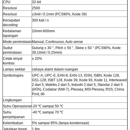
CPU
32-bit
Resolusi
2500
Resolusi
≥3mil / 0.1mm (PCS90%, Kode 39)
Kecepatan
300 kali / s
decoding
Kedalaman
10mm-600mm
lapangan
Mode pemindaian
Manual, Continuous, Auto sense
Sudut
Gulung ± 30 °, Pitch ± 50 °, Skew ± 50 ° (PCS90%, Kode
pemindaian
39,10mil / 0.25mm)
Cetak sinyal
≥ 20%
kontras
Lampu sekitar
cahaya alami dalam ruangan
Symbologies
UPC-A, UPC-E, EAN-8, EAN-13, ISSN, ISBN, Kode 128,
GS1-128, ISBT 128, Kode 39, Kode 93, Kode 11, Interleaved
2 dari 5, Matriks 2 dari 5, Industri 2 dari 5, Standar 2 dari 5
(IATA), Codabar (NW-7), Plessey, MSI Plessey, RSS, China
Post, dll.
Lingkungan
Suhu Operasional
-20 ℃ sampai 50 ℃
Suhu
-40 ℃ sampai 70 ℃
penyimpanan
Kelembaban
5% sampai 95% (tanpa kondensasi)
Jatuhkan tinggi
1.8m