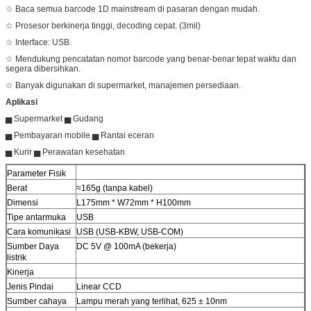
☆ Baca semua barcode 1D mainstream di pasaran dengan mudah.
☆ Prosesor berkinerja tinggi, decoding cepat. (3mil)
☆ Interface: USB.
☆ Mendukung pencatatan nomor barcode yang benar-benar tepat waktu dan
segera dibersihkan.
☆ Banyak digunakan di supermarket, manajemen persediaan.
Aplikasi
▅ Supermarket ▅ Gudang
▅ Pembayaran mobile ▅ Rantai eceran
▅ Kurir ▅ Perawatan kesehatan
Parameter Fisik
Berat
≈165g (tanpa kabel)
Dimensi
L175mm * W72mm * H100mm
Tipe antarmuka
USB
Cara komunikasi
USB (USB-KBW, USB-COM)
Sumber Daya
DC 5V @ 100mA (bekerja)
listrik
Kinerja
Jenis Pindai
Linear CCD
Sumber cahaya
Lampu merah yang terlihat, 625 ± 10nm