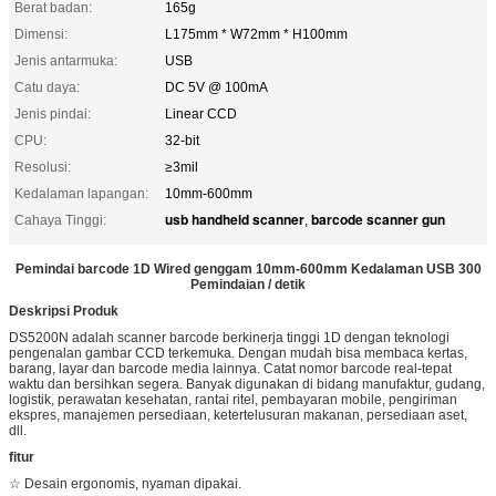
Berat badan:
165g
Dimensi:
L175mm * W72mm * H100mm
Jenis antarmuka:
USB
Catu daya:
DC 5V @ 100mA
Jenis pindai:
Linear CCD
CPU:
32-bit
Resolusi:
≥3mil
Kedalaman lapangan:
10mm-600mm
usb handheld scanner
barcode scanner gun
Cahaya Tinggi:
,
Pemindai barcode 1D Wired genggam 10mm-600mm Kedalaman USB 300
Pemindaian / detik
Deskripsi Produk
DS5200N adalah scanner barcode berkinerja tinggi 1D dengan teknologi
pengenalan gambar CCD terkemuka. Dengan mudah bisa membaca kertas,
barang, layar dan barcode media lainnya. Catat nomor barcode real-tepat
waktu dan bersihkan segera. Banyak digunakan di bidang manufaktur, gudang,
logistik, perawatan kesehatan, rantai ritel, pembayaran mobile, pengiriman
ekspres, manajemen persediaan, ketertelusuran makanan, persediaan aset,
dll.
fitur
☆ Desain ergonomis, nyaman dipakai.