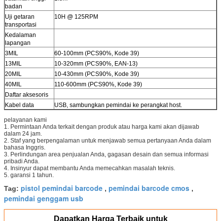
badan
Uji getaran
10H @ 125RPM
transportasi
Kedalaman
lapangan
3MIL
60-100mm (PCS90%, Kode 39)
13MIL
10-320mm (PCS90%, EAN-13)
20MIL
10-430mm (PCS90%, Kode 39)
40MIL
110-600mm (PCS90%, Kode 39)
Daftar aksesoris
Kabel data
USB, sambungkan pemindai ke perangkat host.
pelayanan kami
1. Permintaan Anda terkait dengan produk atau harga kami akan dijawab
dalam 24 jam.
2. Staf yang berpengalaman untuk menjawab semua pertanyaan Anda dalam
bahasa Inggris.
3. Perlindungan area penjualan Anda, gagasan desain dan semua informasi
pribadi Anda.
4. Insinyur dapat membantu Anda memecahkan masalah teknis.
5. garansi 1 tahun.
pistol pemindai barcode
pemindai barcode cmos
Tag:
,
,
pemindai genggam usb
Dapatkan Harga Terbaik untuk