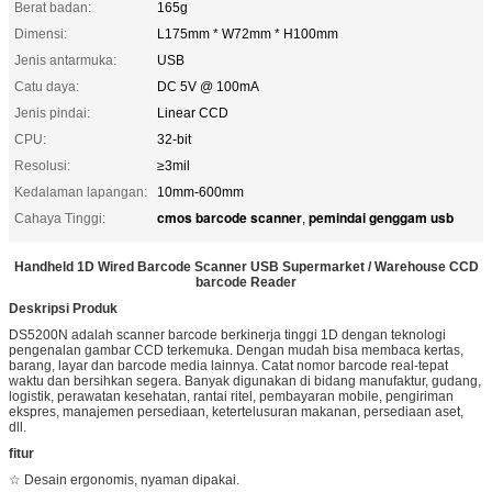
Berat badan:
165g
Dimensi:
L175mm * W72mm * H100mm
Jenis antarmuka:
USB
Catu daya:
DC 5V @ 100mA
Jenis pindai:
Linear CCD
CPU:
32-bit
Resolusi:
≥3mil
Kedalaman lapangan:
10mm-600mm
cmos barcode scanner
pemindai genggam usb
Cahaya Tinggi:
,
Handheld 1D Wired Barcode Scanner USB Supermarket / Warehouse CCD
barcode Reader
Deskripsi Produk
DS5200N adalah scanner barcode berkinerja tinggi 1D dengan teknologi
pengenalan gambar CCD terkemuka. Dengan mudah bisa membaca kertas,
barang, layar dan barcode media lainnya. Catat nomor barcode real-tepat
waktu dan bersihkan segera. Banyak digunakan di bidang manufaktur, gudang,
logistik, perawatan kesehatan, rantai ritel, pembayaran mobile, pengiriman
ekspres, manajemen persediaan, ketertelusuran makanan, persediaan aset,
dll.
fitur
☆ Desain ergonomis, nyaman dipakai.