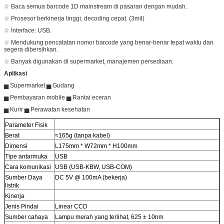
☆ Baca semua barcode 1D mainstream di pasaran dengan mudah.
☆ Prosesor berkinerja tinggi, decoding cepat. (3mil)
☆ Interface: USB.
☆ Mendukung pencatatan nomor barcode yang benar-benar tepat waktu dan
segera dibersihkan.
☆ Banyak digunakan di supermarket, manajemen persediaan.
Aplikasi
▅ Supermarket ▅ Gudang
▅ Pembayaran mobile ▅ Rantai eceran
▅ Kurir ▅ Perawatan kesehatan
Parameter Fisik
Berat
≈165g (tanpa kabel)
Dimensi
L175mm * W72mm * H100mm
Tipe antarmuka
USB
Cara komunikasi
USB (USB-KBW, USB-COM)
Sumber Daya
DC 5V @ 100mA (bekerja)
listrik
Kinerja
Jenis Pindai
Linear CCD
Sumber cahaya
Lampu merah yang terlihat, 625 ± 10nm