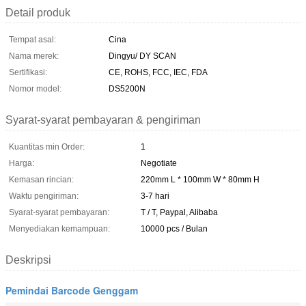
Detail produk
Tempat asal:
Cina
Nama merek:
Dingyu/ DY SCAN
Sertifikasi:
CE, ROHS, FCC, IEC, FDA
Nomor model:
DS5200N
Syarat-syarat pembayaran & pengiriman
Kuantitas min Order:
1
Harga:
Negotiate
Kemasan rincian:
220mm L * 100mm W * 80mm H
Waktu pengiriman:
3-7 hari
Syarat-syarat pembayaran:
T / T, Paypal, Alibaba
Menyediakan kemampuan:
10000 pcs / Bulan
Deskripsi
Pemindai Barcode Genggam