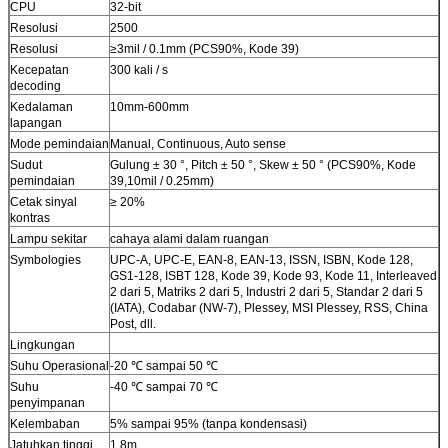
CPU
32-bit
Resolusi
2500
Resolusi
≥3mil / 0.1mm (PCS90%, Kode 39)
Kecepatan
300 kali / s
decoding
Kedalaman
10mm-600mm
lapangan
Mode pemindaian
Manual, Continuous, Auto sense
Sudut
Gulung ± 30 °, Pitch ± 50 °, Skew ± 50 ° (PCS90%, Kode
pemindaian
39,10mil / 0.25mm)
Cetak sinyal
≥ 20%
kontras
Lampu sekitar
cahaya alami dalam ruangan
Symbologies
UPC-A, UPC-E, EAN-8, EAN-13, ISSN, ISBN, Kode 128,
GS1-128, ISBT 128, Kode 39, Kode 93, Kode 11, Interleaved
2 dari 5, Matriks 2 dari 5, Industri 2 dari 5, Standar 2 dari 5
(IATA), Codabar (NW-7), Plessey, MSI Plessey, RSS, China
Post, dll.
Lingkungan
Suhu Operasional
-20 ℃ sampai 50 ℃
Suhu
-40 ℃ sampai 70 ℃
penyimpanan
Kelembaban
5% sampai 95% (tanpa kondensasi)
Jatuhkan tinggi
1.8m