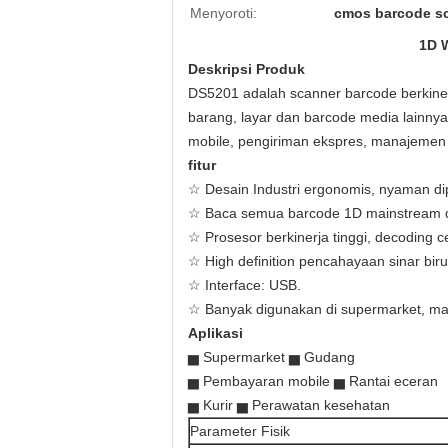
Menyoroti:
cmos barcode s
1D 
Deskripsi Produk
DS5201 adalah scanner barcode berkine
barang, layar dan barcode media lainnya
mobile, pengiriman ekspres, manajemen p
fitur
☆ Desain Industri ergonomis, nyaman di
☆ Baca semua barcode 1D mainstream 
☆ Prosesor berkinerja tinggi, decoding ce
☆ High definition pencahayaan sinar biru, 
☆ Interface: USB.
☆ Banyak digunakan di supermarket, m
Aplikasi
▅ Supermarket ▅ Gudang
▅ Pembayaran mobile ▅ Rantai eceran
▅ Kurir ▅ Perawatan kesehatan
Parameter Fisik