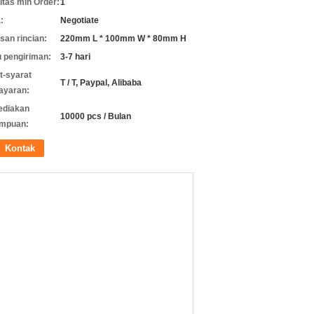
itas min Order:
1
:
Negotiate
an rincian:
220mm L * 100mm W * 80mm H
 pengiriman:
3-7 hari
t-syarat
T / T, Paypal, Alibaba
ayaran:
ediakan
10000 pcs / Bulan
mpuan:
Kontak