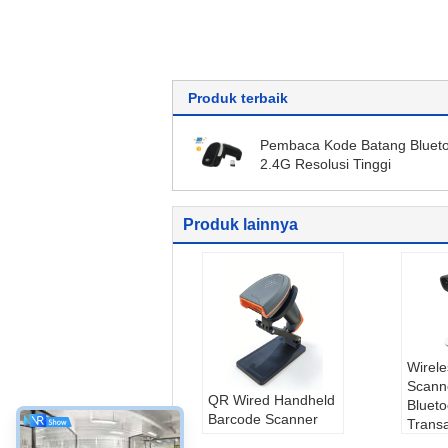
Produk terbaik
Pembaca Kode Batang Bluet
2.4G Resolusi Tinggi
Produk lainnya
Wirel
Scann
QR Wired Handheld
Blueto
Barcode Scanner
Trans
baru dengan stand
Pemba