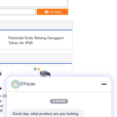
Kontak
Pemindai Kode Batang Genggam
Tahan Air IP68
DYscan
h 2D
32 Bit CPU 1D CCD
e
Barcode Scanner,
8:59 PM
el
USB Kabel
SB
Supermarket QR
Good day, what product are you looking 
:
CMO
Code Scanner