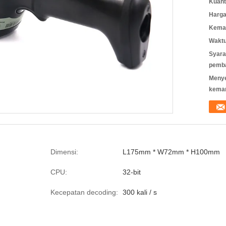
Kuant
Harga
Kemas
Waktu
Syara
pemb
Meny
kema
Dimensi:
L175mm * W72mm * H100mm
CPU:
32-bit
Kecepatan decoding:
300 kali / s