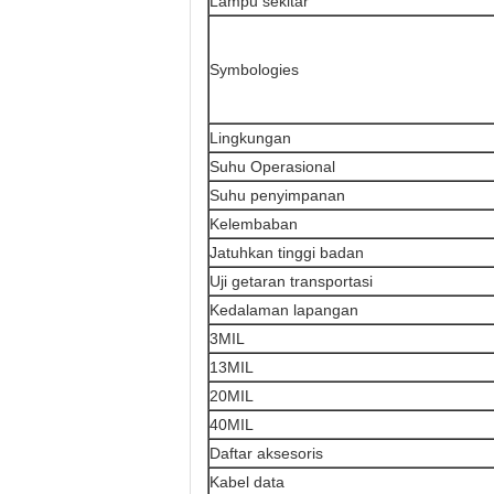
Lampu sekitar
Symbologies
Lingkungan
Suhu Operasional
Suhu penyimpanan
Kelembaban
Jatuhkan tinggi badan
Uji getaran transportasi
Kedalaman lapangan
3MIL
13MIL
20MIL
40MIL
Daftar aksesoris
Kabel data