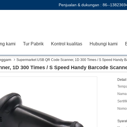
Penjualan & dukungan :
86--1382369
ng kami
Tur Pabrik
Kontrol kualitas
Hubungi kami
B
enggam
Supermarket USB QR Code Scanner, 1D 300 Times / S Speed ​​Handy 
er, 1D 300 Times / S Speed ​​Handy Barcode Scann
Detail
Tempa
Nama 
Sertifi
Nomor
Syara