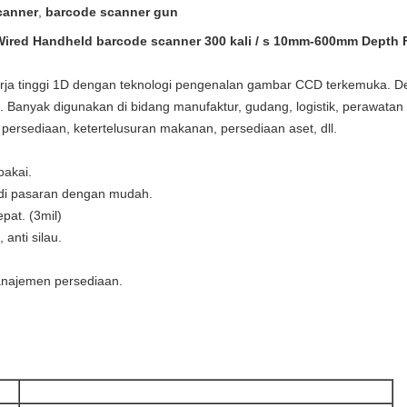
canner
,
barcode scanner gun
Wired Handheld barcode scanner 300 kali / s 10mm-600mm Depth F
rja tinggi 1D dengan teknologi pengenalan gambar CCD terkemuka. 
. Banyak digunakan di bidang manufaktur, gudang, logistik, perawatan 
ersediaan, ketertelusuran makanan, persediaan aset, dll.
pakai.
di pasaran dengan mudah.
pat. (3mil)
anti silau.
anajemen persediaan.