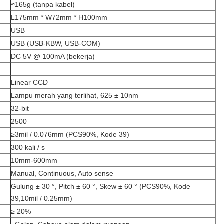
≈165g (tanpa kabel)
L175mm * W72mm * H100mm
USB
USB (USB-KBW, USB-COM)
DC 5V @ 100mA (bekerja)
Linear CCD
Lampu merah yang terlihat, 625 ± 10nm
32-bit
2500
≥3mil / 0.076mm (PCS90%, Kode 39)
300 kali / s
10mm-600mm
Manual, Continuous, Auto sense
Gulung ± 30 °, Pitch ± 60 °, Skew ± 60 ° (PCS90%, Kode
39,10mil / 0.25mm)
≥ 20%