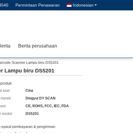
4540
Permintaan Penawaran
Indonesian
erita
Berita perusahaan
Barcode Scanner Lampu biru DS5201
er Lampu biru DS5201
 produk:
t asal:
Cina
merek:
Dingyu/ DY SCAN
kasi:
CE, ROHS, FCC, IEC, FDA
 model:
DS5201
t-syarat pembayaran & pengiriman: