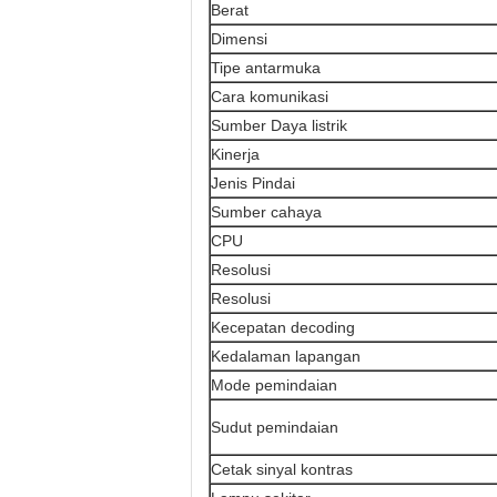
Berat
Dimensi
Tipe antarmuka
Cara komunikasi
Sumber Daya listrik
Kinerja
Jenis Pindai
Sumber cahaya
CPU
Resolusi
Resolusi
Kecepatan decoding
Kedalaman lapangan
Mode pemindaian
Sudut pemindaian
Cetak sinyal kontras