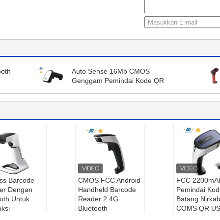
ooth
Auto Sense 16Mb CMOS
Genggam Pemindai Kode QR
ess Barcode
CMOS FCC Android
FCC 2200mA
er Dengan
Handheld Barcode
Pemindai Kod
oth Untuk
Reader 2.4G
Batang Nirkab
aksi
Bluetooth
COMS QR U
yaran Seluler
Jenis Pindai:
CMO
Jenis Pindai