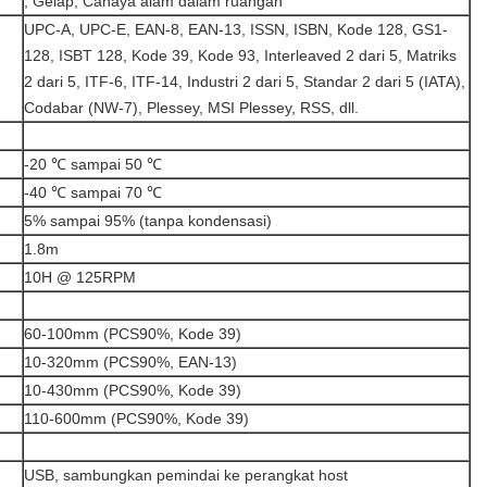
, Gelap, Cahaya alam dalam ruangan
UPC-A, UPC-E, EAN-8, EAN-13, ISSN, ISBN, Kode 128, GS1-
128, ISBT 128, Kode 39, Kode 93, Interleaved 2 dari 5, Matriks
2 dari 5, ITF-6, ITF-14, Industri 2 dari 5, Standar 2 dari 5 (IATA),
Codabar (NW-7), Plessey, MSI Plessey, RSS, dll.
-20 ℃ sampai 50 ℃
-40 ℃ sampai 70 ℃
5% sampai 95% (tanpa kondensasi)
1.8m
10H @ 125RPM
60-100mm (PCS90%, Kode 39)
10-320mm (PCS90%, EAN-13)
10-430mm (PCS90%, Kode 39)
110-600mm (PCS90%, Kode 39)
USB, sambungkan pemindai ke perangkat host