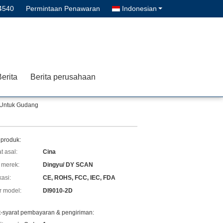
4540
Permintaan Penawaran
Indonesian
erita
Berita perusahaan
 Untuk Gudang
 produk:
t asal:
Cina
merek:
Dingyu/ DY SCAN
kasi:
CE, ROHS, FCC, IEC, FDA
 model:
DI9010-2D
t-syarat pembayaran & pengiriman: