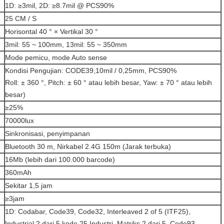
1D: ≥3mil, 2D: ≥8.7mil @ PCS90%
25 CM / S
Horisontal 40 ° × Vertikal 30 °
3mil: 55 ~ 100mm, 13mil: 55 ~ 350mm
Mode pemicu, mode Auto sense
Kondisi Pengujian: CODE39,10mil / 0,25mm, PCS90%
Roll: ± 360 °, Pitch: ± 60 ° atau lebih besar, Yaw: ± 70 ° atau lebih
besar)
≥25%
70000lux
Sinkronisasi, penyimpanan
Bluetooth 30 m, Nirkabel 2.4G 150m (Jarak terbuka)
16Mb (lebih dari 100.000 barcode)
360mAh
Sekitar 1,5 jam
≥3jam
1D: Codabar, Code39, Code32, Interleaved 2 of 5 (ITF25),
Industrial 2 dari 5 kode 25 Industri, Matriks 2 dari 5, Code93,