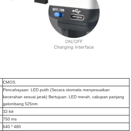
CMOS
Pencahayaan: LED putih (Secara otomatis menyesuaikan
kecerahan sesuai jarak) Bertujuan: LED merah, cakupan panjang
gelombang 525nm
32-bit
750 ms
640 * 480