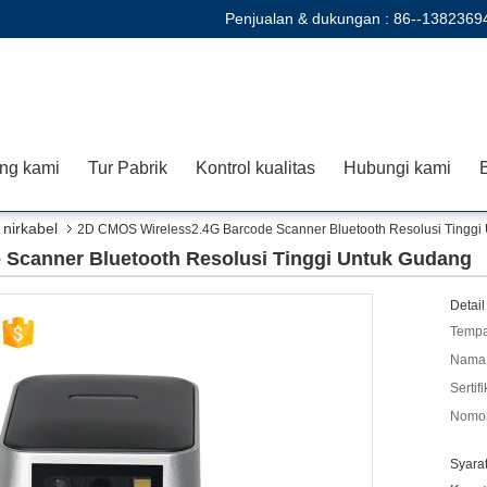
Penjualan & dukungan :
86--1382369
ng kami
Tur Pabrik
Kontrol kualitas
Hubungi kami
B
nirkabel
2D CMOS Wireless2.4G Barcode Scanner Bluetooth Resolusi Tinggi
Scanner Bluetooth Resolusi Tinggi Untuk Gudang
Detail
Tempa
Nama 
Sertifi
Nomor
Syara