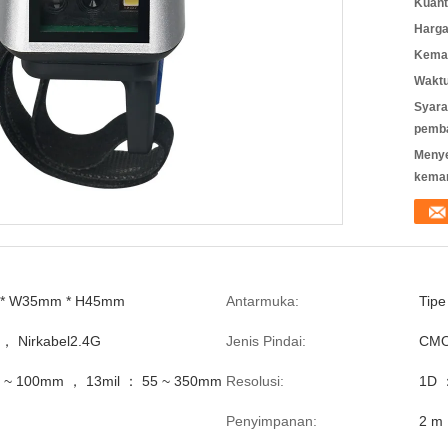
Kuant
Harga
Kemas
Waktu
Syara
pemb
Meny
kema
 * W35mm * H45mm
Antarmuka:
Tipe
 ， Nirkabel2.4G
Jenis Pindai:
CM
5 ~ 100mm ， 13mil ： 55 ~ 350mm
Resolusi:
1D 
Penyimpanan:
2 m