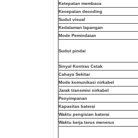
Ketepatan membaca
Kecepatan decoding
Sudut visual
Kedalaman lapangan
Mode Pemindaian
Sudut pindai
Sinyal Kontras Cetak
Cahaya Sekitar
Mode komunikasi nirkabel
Jarak transmisi nirkabel
Penyimpanan
Kapasitas baterai
Waktu pengisian baterai
Waktu kerja terus menerus