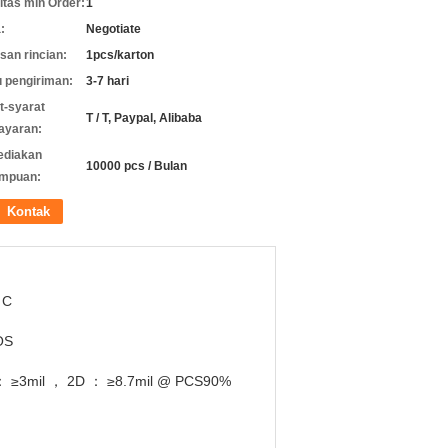
itas min Order:
1
:
Negotiate
an rincian:
1pcs/karton
 pengiriman:
3-7 hari
t-syarat
T / T, Paypal, Alibaba
ayaran:
ediakan
10000 pcs / Bulan
mpuan:
Kontak
 C
OS
： ≥3mil ， 2D ： ≥8.7mil @ PCS90%