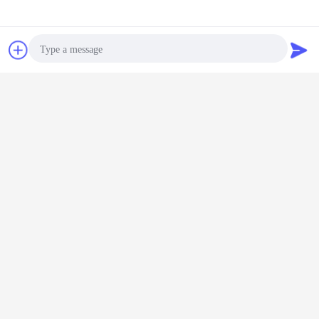
Pameran
Obrolan
Quote request
suatu
Photo
Video Call
Audio Call