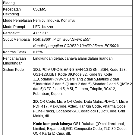
Bidang
Kecepatan
65CM/S
Dekoding
Mode Penjelasan
Pemicu, Induksi, Kontinyu
Mode Prompt
LED, buzzer
Perspektif
41° * 31°
Sudut Membaca
Roll: ±360°, Pitch: ±60°,Skew: ±55°
Kondisi pengujian
:CODE39,10mil/0.25mm, PCS90%
Kontras Cetak
≥15%
Pencahayaan
Lingkungan gelap, cahaya alami dalam ruangan
Lingkungan
Sistem Kode
1D
:UPC-A,UPC-E,EAN-8,EAN-13,ISBN, ISSN, Kode 128,
GS1-128,ISBT, Kode 39,Kode 32, Kode 93,Kode
11,Codabar ((NW-7),Bersilang 2 dari 5,Matriks 2 dari
5,Industrial 2 dari 5 ((Lurus 2 dari 5),Standar 2 dari 5 ((IATA 2
dari 5)NEC 2 dari 5, MSI, Telepen, Trioptic, BC412,
Febraban, Kupon.
2D
: QR Code, Micro QR Code, Data Matrix,PDF417, Micro
PDF 417, MaxiCode, Aztec, HanXin Code, Pharma Code
((One-Track), Codablock A, Codablock F, Dot Code, Grid
Matrix, dll.
Kode komposit lainnya
:GS1 Databar ((Omnidirectional,
Limited, Expanded),GS1 Composite Code, TLC 39 Code.
OCR Kartu ID Cina, dll.