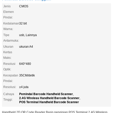
Jenis
CMOS
Elemen
Pindai:
Kedalaman
32 bit
Warna:
Tipe
usb, Lainnya
Antarmuka:
Ukuran
ukuran A4
Kertas
Maks:
Resolusi
640*480
Optik:
Kecepatan
35CM/detik
Pindai:
Resolusi:
≥4 juta
Pemindai Barcode Handheld Scanner
Cahaya
,
2.4G Wireless Handheld Barcode Scanner
,
Tinggi:
POS Terminal Handheld Barcode Scanner
Handheld 2D QR Code Reader Basis pengisian POS Terminal 2.4G Wireless