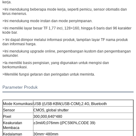
kerja.
>Ini mendukung beberapa mode kerja, seperti pemicu, sensor otomatis dan
terus menerus.
>Ini mendukung mode instan dan mode penyimpanan.
>Ini memiliki layar besar TF 1,77 inci, 128×160, hingga 6 baris dari 96 karakter
kode bar.
> Ini dapat diimpor melalui informasi produk, tampilan layar TF nama produk
dan informasi harga.
>Ini mendukung upgrade online, pengembangan kustom dan pengembangan
sekunder.
>Ia memiliki basis pengisian, yang digunakan untuk mengisi dan
berkomunikasi.
>Memiliki fungsi getaran dan peringatan untuk meminta.
Parameter Produk
Mode Komunikasi
USB ((USB-KBW,USB-COM),2.4G, Bluetooth
Sensor
CMOS, global shutter
Pixel
300,000,640*480
Keakuratan
≥3mil/0,076mm ((PCS90%,CODE 39)
Membaca
Kedalaman
30mm~480mm