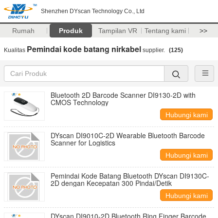
Shenzhen DYscan Technology Co., Ltd
Rumah
Produk
Tampilan VR
Tentang kami
>>
Pemindai kode batang nirkabel
Kualitas
supplier.
(125)
Bluetooth 2D Barcode Scanner DI9130-2D with
CMOS Technology
Hubungi kami
DYscan DI9010C-2D Wearable Bluetooth Barcode
Scanner for Logistics
Hubungi kami
Pemindai Kode Batang Bluetooth DYscan DI9130C-
2D dengan Kecepatan 300 Pindai/Detik
Hubungi kami
DYscan DI9010-2D Bluetooth Ring Finger Barcode