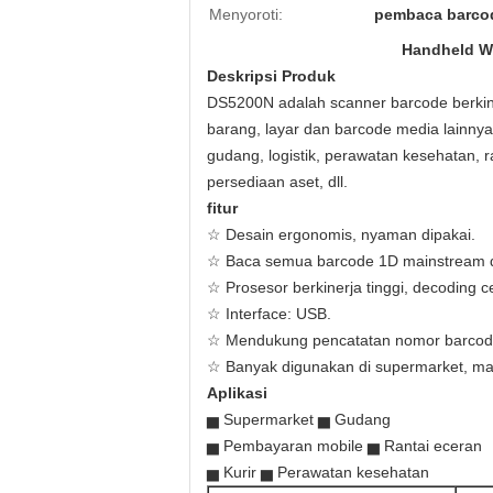
Menyoroti:
pembaca barco
Handheld W
Deskripsi Produk
DS5200N adalah scanner barcode berkin
barang, layar dan barcode media lainnya
gudang, logistik, perawatan kesehatan, 
persediaan aset, dll.
fitur
☆ Desain ergonomis, nyaman dipakai.
☆ Baca semua barcode 1D mainstream 
☆ Prosesor berkinerja tinggi, decoding ce
☆ Interface: USB.
☆ Mendukung pencatatan nomor barcode 
☆ Banyak digunakan di supermarket, m
Aplikasi
▅ Supermarket ▅ Gudang
▅ Pembayaran mobile ▅ Rantai eceran
▅ Kurir ▅ Perawatan kesehatan