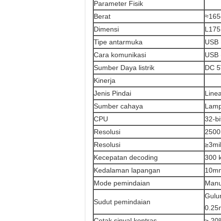
Parameter Fisik
Berat
≈165
Dimensi
L17
Tipe antarmuka
USB
Cara komunikasi
USB 
Sumber Daya listrik
DC 5
Kinerja
Jenis Pindai
Line
Sumber cahaya
Lamp
CPU
32-bi
Resolusi
2500
Resolusi
≥3mi
Kecepatan decoding
300 k
Kedalaman lapangan
10m
Mode pemindaian
Manu
Gulun
Sudut pemindaian
0.25
Cetak sinyal kontras
≥ 20