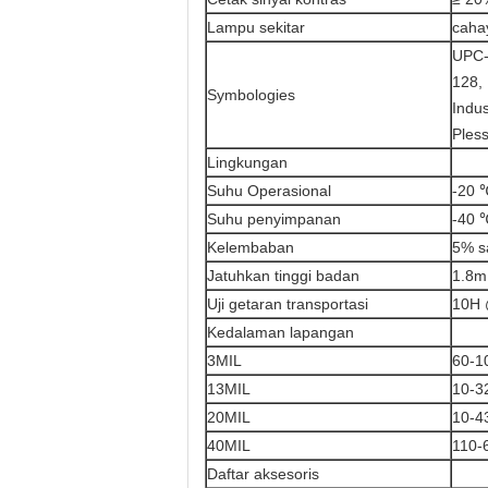
Lampu sekitar
caha
UPC-
128, 
Symbologies
Indus
Pless
Lingkungan
Suhu Operasional
-20 
Suhu penyimpanan
-40 
Kelembaban
5% s
Jatuhkan tinggi badan
1.8m
Uji getaran transportasi
10H
Kedalaman lapangan
3MIL
60-1
13MIL
10-3
20MIL
10-4
40MIL
110-
Daftar aksesoris