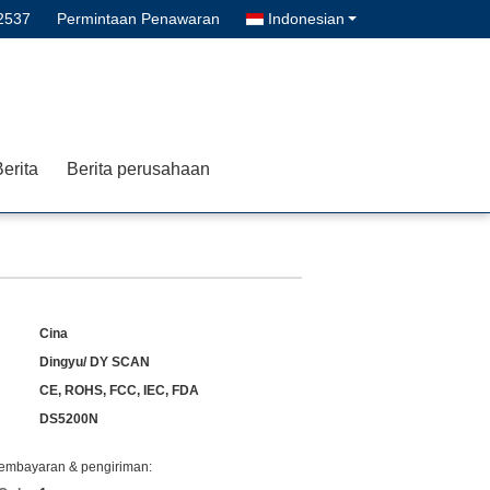
2537
Permintaan Penawaran
Indonesian
erita
Berita perusahaan
Cina
Dingyu/ DY SCAN
CE, ROHS, FCC, IEC, FDA
DS5200N
pembayaran & pengiriman: