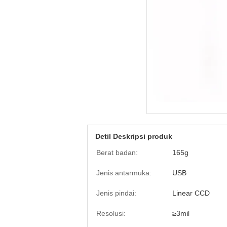
Detil Deskripsi produk
Berat badan:
165g
Jenis antarmuka:
USB
Jenis pindai:
Linear CCD
Resolusi:
≥3mil