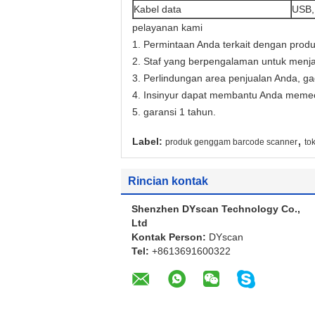
Kabel data
USB,
pelayanan kami
1. Permintaan Anda terkait dengan prod
2. Staf yang berpengalaman untuk menj
3. Perlindungan area penjualan Anda, g
4. Insinyur dapat membantu Anda memec
5. garansi 1 tahun.
,
Label:
produk genggam barcode scanner
to
Rincian kontak
Shenzhen DYscan Technology Co.,
Ltd
Kontak Person:
DYscan
Tel:
+8613691600322