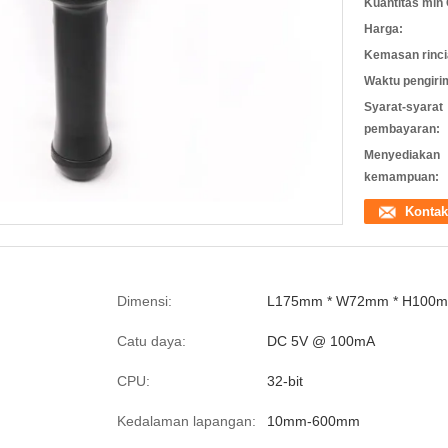
Kuantitas min 
Harga:
Kemasan rinci
Waktu pengiri
Syarat-syarat
pembayaran:
Menyediakan
kemampuan:
Kontak
Dimensi:
L175mm * W72mm * H100
Catu daya:
DC 5V @ 100mA
CPU:
32-bit
Kedalaman lapangan:
10mm-600mm