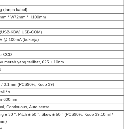
g (tanpa kabel)
5mm * W72mm * H100mm
(USB-KBW, USB-COM)
V @ 100mA (bekerja)
ar CCD
u merah yang terlihat, 625 ± 10nm
t
l / 0.1mm (PCS90%, Kode 39)
ali / s
m-600mm
al, Continuous, Auto sense
g ± 30 °, Pitch ± 50 °, Skew ± 50 ° (PCS90%, Kode 39,10mil /
mm)
%