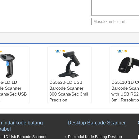
6-1D 1D
DS5520-1D USB
DS5110 1D 
de Scanner
Barcode Scanner
Barcode Scan
cans/Sec USB
300 Scans/Sec 3mil
with USB RS2
2
Precision
3mil Resoluti
 no.:
DS2806
Model no.:
DS5520
Model no.:
D
-1D dengan duduka
Tipe antarm
antarmuka:
U
n
SB, RS232
mindai kode batang
Desktop Barcode Scanner
Tipe antarmuka:
U
Elemen Pind
kabel
atan pindai:
SB
D
ndaian/dtk
Kecepatan pindai:
Resolusi ka
at 1D Usb Barcode Scanner
Pemindai Kode Batang Desktop