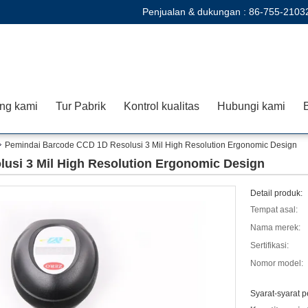
Penjualan & dukungan :
86-755-2103
ng kami
Tur Pabrik
Kontrol kualitas
Hubungi kami
B
Pemindai Barcode CCD 1D Resolusi 3 Mil High Resolution Ergonomic Design
usi 3 Mil High Resolution Ergonomic Design
Detail produk:
Tempat asal:
Nama merek:
Sertifikasi:
Nomor model:
Syarat-syarat 