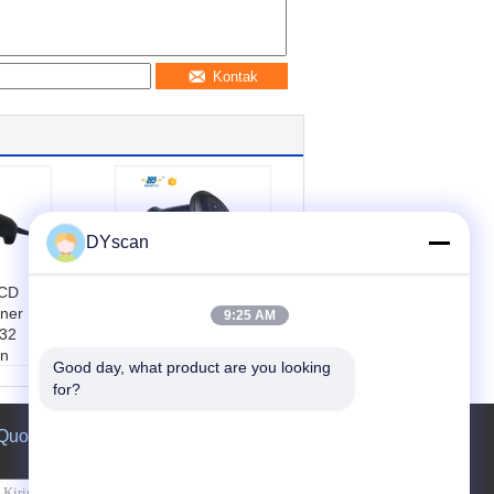
Kontak
DYscan
CCD
DS5900-1D USB
ner
Barcode Scanner
9:25 AM
32
300 Scans/sec 10-
on
600mm Depth
Good day, what product are you looking 
S5110
Model no.:
DS5900
for?
uka:
U
-1D
Tipe antarmuka:
U
Quote request suatu
ai:
CC
SB
Kecepatan pindai:
mera:
6
300 pindaian/dtk