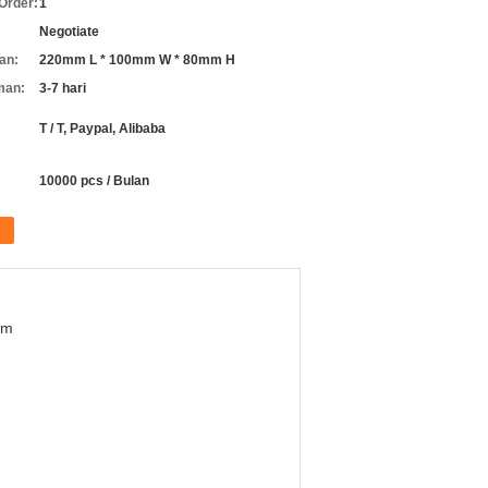
Order:
1
Negotiate
an:
220mm L * 100mm W * 80mm H
man:
3-7 hari
T / T, Paypal, Alibaba
10000 pcs / Bulan
mm